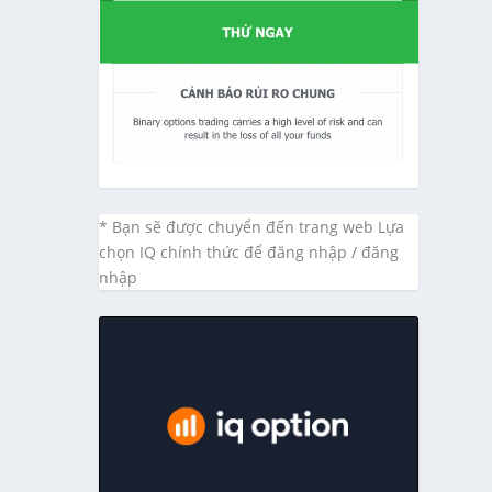
* Bạn sẽ được chuyển đến trang web Lựa
chọn IQ chính thức để đăng nhập / đăng
nhập