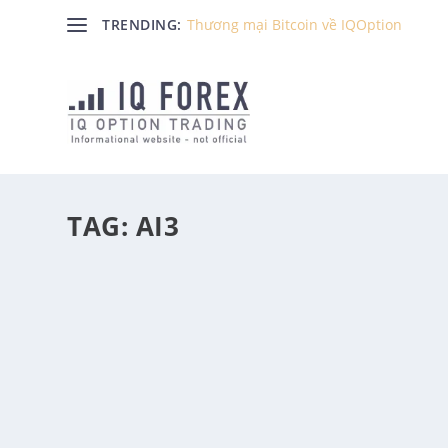
TRENDING:
Thương mại Bitcoin về IQOption
TAG:
AI3