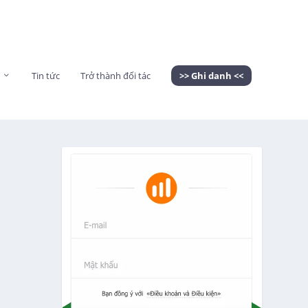
Tin tức
Trở thành đối tác
>> Ghi danh <<