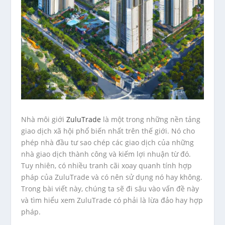
Nhà môi giới
ZuluTrade
là một trong những nền tảng
giao dịch xã hội phổ biến nhất trên thế giới. Nó cho
phép nhà đầu tư sao chép các giao dịch của những
nhà giao dịch thành công và kiếm lợi nhuận từ đó.
Tuy nhiên, có nhiều tranh cãi xoay quanh tính hợp
pháp của ZuluTrade và có nên sử dụng nó hay không.
Trong bài viết này, chúng ta sẽ đi sâu vào vấn đề này
và tìm hiểu xem ZuluTrade có phải là lừa đảo hay hợp
pháp.