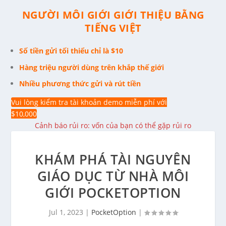
NGƯỜI MÔI GIỚI GIỚI THIỆU BẰNG
TIẾNG VIỆT
Số tiền gửi tối thiểu chỉ là $10
Hàng triệu người dùng trên khắp thế giới
Nhiều phương thức gửi và rút tiền
Vui lòng kiểm tra tài khoản demo miễn phí với
$10,000
Cảnh báo rủi ro: vốn của bạn có thể gặp rủi ro
KHÁM PHÁ TÀI NGUYÊN
GIÁO DỤC TỪ NHÀ MÔI
GIỚI POCKETOPTION
Jul 1, 2023
|
PocketOption
|