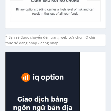
* Bạn sẽ được chuyển đến trang web Lựa chọn IQ chính
thức để đăng nhập / đăng nhập