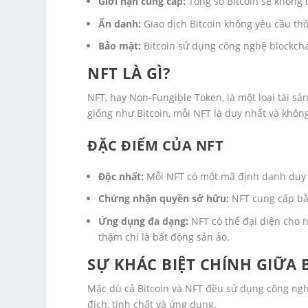
Giới hạn cung cấp:
Tổng số Bitcoin sẽ không 
Ẩn danh:
Giao dịch Bitcoin không yêu cầu th
Bảo mật:
Bitcoin sử dụng công nghệ blockcha
NFT LÀ GÌ?
NFT, hay Non-Fungible Token, là một loại tài sả
giống như Bitcoin, mỗi NFT là duy nhất và khôn
ĐẶC ĐIỂM CỦA NFT
Độc nhất:
Mỗi NFT có một mã định danh duy n
Chứng nhận quyền sở hữu:
NFT cung cấp bằn
Ứng dụng đa dạng:
NFT có thể đại diện cho n
thậm chí là bất động sản ảo.
SỰ KHÁC BIỆT CHÍNH GIỮA 
Mặc dù cả Bitcoin và NFT đều sử dụng công ng
đích, tính chất và ứng dụng.