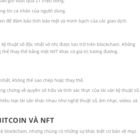
bao giờ vượt quá 21 triệu đồng.
ông tin cá nhân của người dùng.
in để đảm bảo tính bảo mật và minh bạch của các giao dịch.
n kỹ thuật số độc nhất vô nhị được lưu trữ trên blockchain. Không
g thể thay thế bằng một NFT khác có giá trị tương đương.
hất, không thể sao chép hoặc thay thế.
g chứng về quyền sở hữu và tính xác thực của tài sản kỹ thuật số
hiều loại tài sản khác nhau như nghệ thuật số, âm nhạc, video, và
BITCOIN VÀ NFT
hệ blockchain, nhưng chúng có những sự khác biệt cơ bản về mục