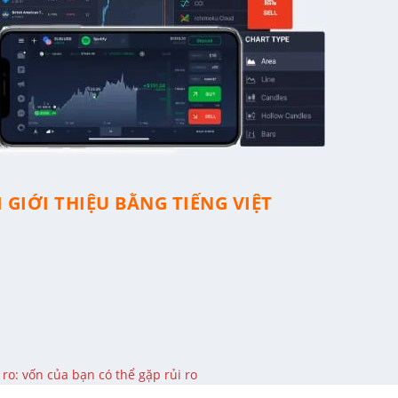
 GIỚI THIỆU BẰNG TIẾNG VIỆT
ro: vốn của bạn có thể gặp rủi ro