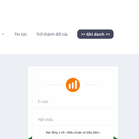
Tin tức
Trở thành đối tác
>> Ghi danh <<