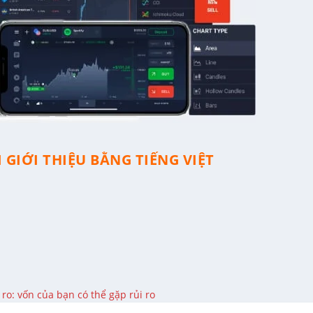
 GIỚI THIỆU BẰNG TIẾNG VIỆT
ro: vốn của bạn có thể gặp rủi ro