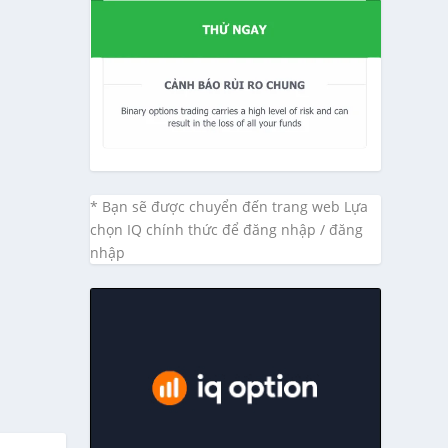
* Bạn sẽ được chuyển đến trang web Lựa
chọn IQ chính thức để đăng nhập / đăng
nhập