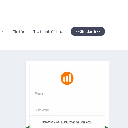
Tin tức
Trở thành đối tác
>> Ghi danh <<