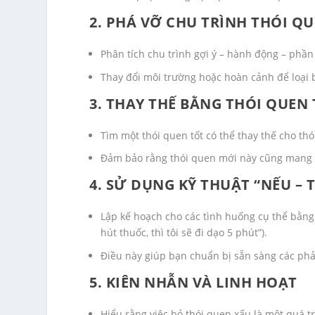
2. PHÁ VỠ CHU TRÌNH THÓI Q
Phân tích chu trình gợi ý – hành động – phần
Thay đổi môi trường hoặc hoàn cảnh để loại 
3. THAY THẾ BẰNG THÓI QUEN
Tìm một thói quen tốt có thể thay thế cho thó
Đảm bảo rằng thói quen mới này cũng mang l
4. SỬ DỤNG KỸ THUẬT “NẾU – T
Lập kế hoạch cho các tình huống cụ thể bằng 
hút thuốc, thì tôi sẽ đi dạo 5 phút”).
Điều này giúp bạn chuẩn bị sẵn sàng các phản
5. KIÊN NHẪN VÀ LINH HOẠT
Hiểu rằng việc bỏ thói quen xấu là một quá tr