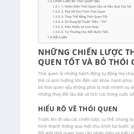
Chiến Lược Bỏ Thói Quen Xấu
1. Nhận Diện Thói Quen Xấu và Hậu Quả Của Nó
2. Phá Vỡ Chu Trình Thói Quen
3. Thay Thế Bằng Thói Quen Tốt
4. Sử Dụng Kỹ Thuật “Nếu – Thì”
5. Kiên Nhẫn và Linh Hoạt
6. Tự Thưởng Cho Mỗi Bước Tiến
Kết Luận
NHỮNG CHIẾN LƯỢC TH
QUEN TỐT VÀ BỎ THÓI
Thói quen là những hành động tự động mà chún
thể có ảnh hưởng lớn đến sức khỏe, hạnh phúc v
bỏ thói quen xấu không phải là một nhiệm vụ dễ
những thay đổi lâu dài và tích cực trong cuộc s
HIỂU RÕ VỀ THÓI QUEN
Trước khi đi vào các chiến lược cụ thể, chúng 
hình thành thông qua một chu trình ba bước: gợ
đổi một thói quen, bạn cần nhận diện và hiểu r