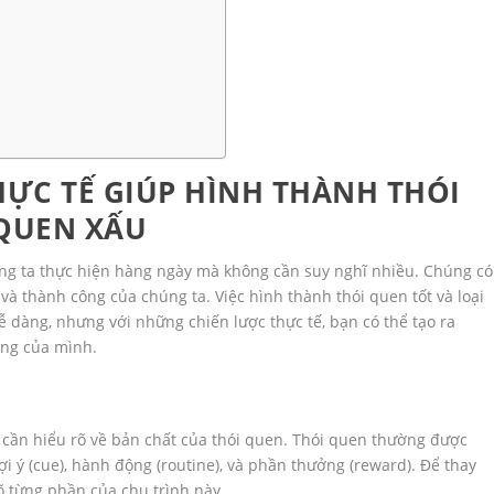
ỰC TẾ GIÚP HÌNH THÀNH THÓI
 QUEN XẤU
g ta thực hiện hàng ngày mà không cần suy nghĩ nhiều. Chúng có
à thành công của chúng ta. Việc hình thành thói quen tốt và loại
 dàng, nhưng với những chiến lược thực tế, bạn có thể tạo ra
ống của mình.
ta cần hiểu rõ về bản chất của thói quen. Thói quen thường được
i ý (cue), hành động (routine), và phần thưởng (reward). Để thay
õ từng phần của chu trình này.