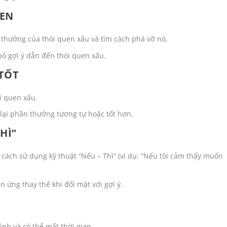
UEN
 thưởng của thói quen xấu và tìm cách phá vỡ nó.
bỏ gợi ý dẫn đến thói quen xấu.
 TỐT
i quen xấu.
ại phần thưởng tương tự hoặc tốt hơn.
HÌ”
cách sử dụng kỹ thuật “Nếu – Thì” (ví dụ: “Nếu tôi cảm thấy muốn
 ứng thay thế khi đối mặt với gợi ý.
ình và có thể mất thời gian.