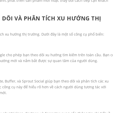
anh, phát triển sản phẩm mới hoặc thay đổi cách tiếp cận khách
 DÕI VÀ PHÂN TÍCH XU HƯỚNG THỊ
ích xu hướng thị trường. Dưới đây là một số công cụ phổ biến:
gle cho phép bạn theo dõi xu hướng tìm kiếm trên toàn cầu. Bạn c
u hướng mới và nắm bắt được sự quan tâm của người dùng.
, Buffer, và Sprout Social giúp bạn theo dõi và phân tích các xu
c công cụ này để hiểu rõ hơn về cách người dùng tương tác với
mới.