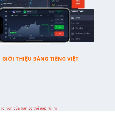
 GIỚI THIỆU BẰNG TIẾNG VIỆT
ro: vốn của bạn có thể gặp rủi ro