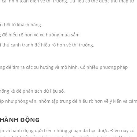
cái nhìn toàn diện về thị trường. Dữ liệu có thể được thu thập từ
n hồi từ khách hàng.
g để hiểu rõ hơn về xu hướng mua sắm.
 thủ cạnh tranh để hiểu rõ hơn về thị trường.
húng để tìm ra các xu hướng và mô hình. Có nhiều phương pháp
ống kê để phân tích dữ liệu số.
 như phỏng vấn, nhóm tập trung để hiểu rõ hơn về ý kiến và cả
À HÀNH ĐỘNG
luận và hành động dựa trên những gì bạn đã học được. Điều này có