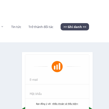
Tin tức
Trở thành đối tác
>> Ghi danh <<