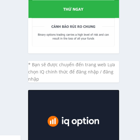
* Bạn sẽ được chuyển đến trang web Lựa
chọn IQ chính thức để đăng nhập / đăng
nhập