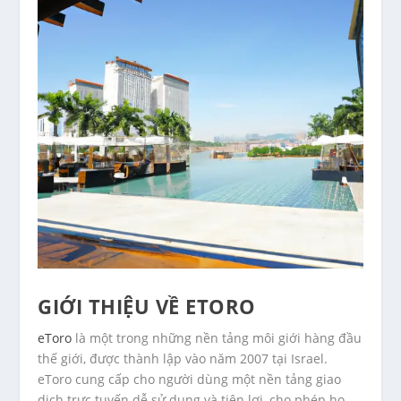
GIỚI THIỆU VỀ ETORO
eToro
là một trong những nền tảng môi giới hàng đầu
thế giới, được thành lập vào năm 2007 tại Israel.
eToro cung cấp cho người dùng một nền tảng giao
dịch trực tuyến dễ sử dụng và tiện lợi, cho phép họ