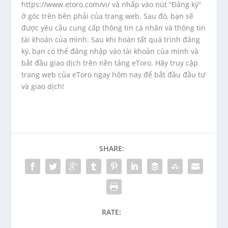
https://www.etoro.com/vi/ và nhấp vào nút “Đăng ký”
ở góc trên bên phải của trang web. Sau đó, bạn sẽ
được yêu cầu cung cấp thông tin cá nhân và thông tin
tài khoản của mình. Sau khi hoàn tất quá trình đăng
ký, bạn có thể đăng nhập vào tài khoản của mình và
bắt đầu giao dịch trên nền tảng eToro. Hãy truy cập
trang web của eToro ngay hôm nay để bắt đầu đầu tư
và giao dịch!
SHARE:
RATE: