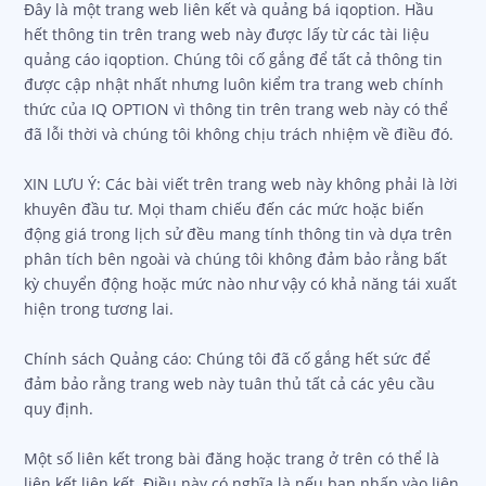
Đây là một trang web liên kết và quảng bá iqoption. Hầu
hết thông tin trên trang web này được lấy từ các tài liệu
quảng cáo iqoption. Chúng tôi cố gắng để tất cả thông tin
được cập nhật nhất nhưng luôn kiểm tra trang web chính
thức của IQ OPTION vì thông tin trên trang web này có thể
đã lỗi thời và chúng tôi không chịu trách nhiệm về điều đó.
XIN LƯU Ý: Các bài viết trên trang web này không phải là lời
khuyên đầu tư. Mọi tham chiếu đến các mức hoặc biến
động giá trong lịch sử đều mang tính thông tin và dựa trên
phân tích bên ngoài và chúng tôi không đảm bảo rằng bất
kỳ chuyển động hoặc mức nào như vậy có khả năng tái xuất
hiện trong tương lai.
Chính sách Quảng cáo: Chúng tôi đã cố gắng hết sức để
đảm bảo rằng trang web này tuân thủ tất cả các yêu cầu
quy định.
Một số liên kết trong bài đăng hoặc trang ở trên có thể là
liên kết liên kết. Điều này có nghĩa là nếu bạn nhấp vào liên