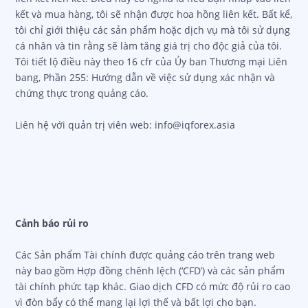
kết và mua hàng, tôi sẽ nhận được hoa hồng liên kết. Bất kể,
tôi chỉ giới thiệu các sản phẩm hoặc dịch vụ mà tôi sử dụng
cá nhân và tin rằng sẽ làm tăng giá trị cho độc giả của tôi.
Tôi tiết lộ điều này theo 16 cfr của Ủy ban Thương mại Liên
bang, Phần 255: Hướng dẫn về việc sử dụng xác nhận và
chứng thực trong quảng cáo.
Liên hệ với quản trị viên web: info@iqforex.asia
Cảnh báo rủi ro
Các Sản phẩm Tài chính được quảng cáo trên trang web
này bao gồm Hợp đồng chênh lệch (‘CFD’) và các sản phẩm
tài chính phức tạp khác. Giao dịch CFD có mức độ rủi ro cao
vì đòn bẩy có thể mang lại lợi thế và bất lợi cho bạn.