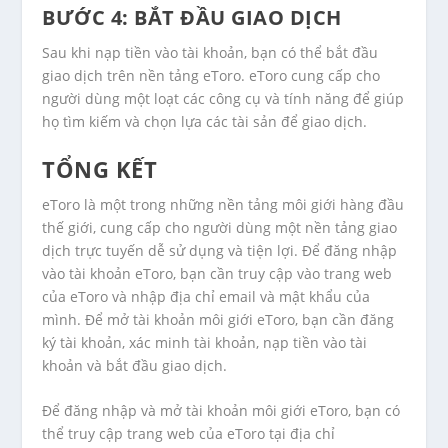
BƯỚC 4: BẮT ĐẦU GIAO DỊCH
Sau khi nạp tiền vào tài khoản, bạn có thể bắt đầu
giao dịch trên nền tảng eToro. eToro cung cấp cho
người dùng một loạt các công cụ và tính năng để giúp
họ tìm kiếm và chọn lựa các tài sản để giao dịch.
TỔNG KẾT
eToro là một trong những nền tảng môi giới hàng đầu
thế giới, cung cấp cho người dùng một nền tảng giao
dịch trực tuyến dễ sử dụng và tiện lợi. Để đăng nhập
vào tài khoản eToro, bạn cần truy cập vào trang web
của eToro và nhập địa chỉ email và mật khẩu của
mình. Để mở tài khoản môi giới eToro, bạn cần đăng
ký tài khoản, xác minh tài khoản, nạp tiền vào tài
khoản và bắt đầu giao dịch.
Để đăng nhập và mở tài khoản môi giới eToro, bạn có
thể truy cập trang web của eToro tại địa chỉ