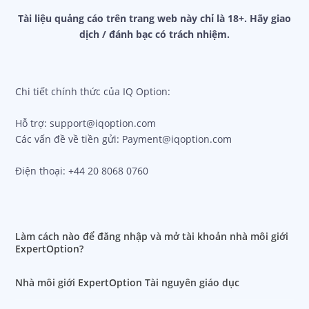
Tài liệu quảng cáo trên trang web này chỉ là 18+. Hãy giao
dịch / đánh bạc có trách nhiệm.
Chi tiết chính thức của IQ Option:
Hỗ trợ: support@iqoption.com
Các vấn đề về tiền gửi: Payment@iqoption.com
Điện thoại: +44 20 8068 0760
Làm cách nào để đăng nhập và mở tài khoản nhà môi giới
ExpertOption?
Nhà môi giới ExpertOption Tài nguyên giáo dục