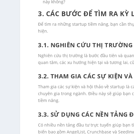
này không?
3. CÁC BƯỚC ĐỂ TÌM RA KỲ
Để tìm ra những startup tiềm năng, bạn cần th
hiện.
3.1. NGHIÊN CỨU THỊ TRƯỜNG
Nghiên cứu thị trường là bước đầu tiên và qua
quan tâm, các xu hướng hiện tại và tương lai, c
3.2. THAM GIA CÁC SỰ KIỆN V
Tham gia các sự kiện và hội thảo về startup là c
chuyên gia trong ngành. Điều này sẽ giúp bạn c
tiềm năng.
3.3. SỬ DỤNG CÁC NỀN TẢNG 
Có nhiều nền tảng đầu tư trực tuyến giúp bạn t
biến bao gồm AngelList, Crunchbase và SeedInv