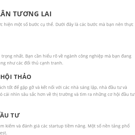
 LÂN TƯƠNG LAI
ực hiện một số bước cụ thể. Dưới đây là các bước mà bạn nên thực
n trọng nhất. Bạn cần hiểu rõ về ngành công nghiệp mà bạn đang
ũng như các đối thủ cạnh tranh.
À HỘI THẢO
ách tốt để gặp gỡ và kết nối với các nhà sáng lập, nhà đầu tư và
ó cái nhìn sâu sắc hơn về thị trường và tìm ra những cơ hội đầu tư
ĐẦU TƯ
ìm kiếm và đánh giá các startup tiềm năng. Một số nền tảng phổ
est.