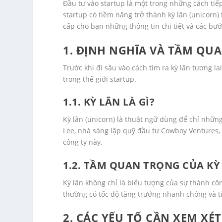
Đầu tư vào startup là một trong những cách tiế
startup có tiềm năng trở thành kỳ lân (unicorn) 
cấp cho bạn những thông tin chi tiết và các bướ
1. ĐỊNH NGHĨA VÀ TẦM QU
Trước khi đi sâu vào cách tìm ra kỳ lân tương l
trong thế giới startup.
1.1. KỲ LÂN LÀ GÌ?
Kỳ lân (unicorn) là thuật ngữ dùng để chỉ những 
Lee, nhà sáng lập quỹ đầu tư Cowboy Ventures, 
công ty này.
1.2. TẦM QUAN TRỌNG CỦA KỲ
Kỳ lân không chỉ là biểu tượng của sự thành c
thường có tốc độ tăng trưởng nhanh chóng và t
2. CÁC YẾU TỐ CẦN XEM XÉ