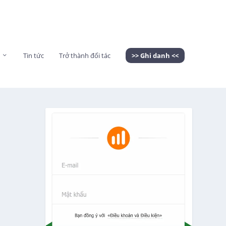
Tin tức
Trở thành đối tác
>> Ghi danh <<