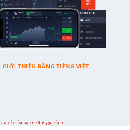
 GIỚI THIỆU BẰNG TIẾNG VIỆT
ro: vốn của bạn có thể gặp rủi ro