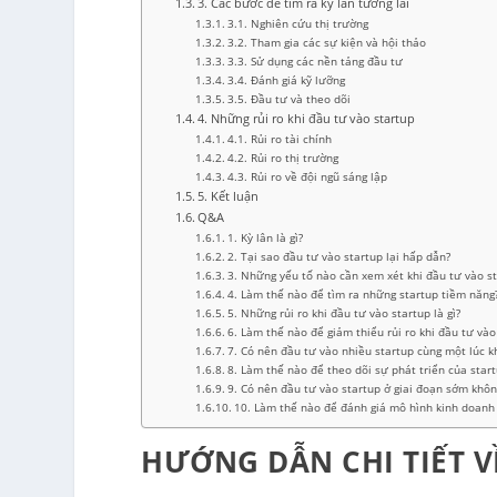
3. Các bước để tìm ra kỳ lân tương lai
3.1. Nghiên cứu thị trường
3.2. Tham gia các sự kiện và hội thảo
3.3. Sử dụng các nền tảng đầu tư
3.4. Đánh giá kỹ lưỡng
3.5. Đầu tư và theo dõi
4. Những rủi ro khi đầu tư vào startup
4.1. Rủi ro tài chính
4.2. Rủi ro thị trường
4.3. Rủi ro về đội ngũ sáng lập
5. Kết luận
Q&A
1. Kỳ lân là gì?
2. Tại sao đầu tư vào startup lại hấp dẫn?
3. Những yếu tố nào cần xem xét khi đầu tư vào s
4. Làm thế nào để tìm ra những startup tiềm năng
5. Những rủi ro khi đầu tư vào startup là gì?
6. Làm thế nào để giảm thiểu rủi ro khi đầu tư vào
7. Có nên đầu tư vào nhiều startup cùng một lúc k
8. Làm thế nào để theo dõi sự phát triển của start
9. Có nên đầu tư vào startup ở giai đoạn sớm khôn
10. Làm thế nào để đánh giá mô hình kinh doanh 
HƯỚNG DẪN CHI TIẾT V