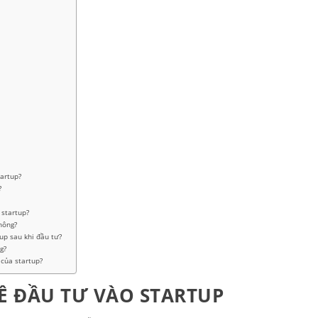
tartup?
?
 startup?
hông?
up sau khi đầu tư?
g?
của startup?
Ề ĐẦU TƯ VÀO STARTUP