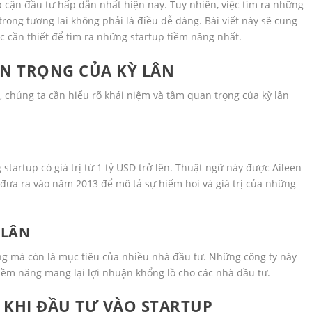
p cận đầu tư hấp dẫn nhất hiện nay. Tuy nhiên, việc tìm ra những
trong tương lai không phải là điều dễ dàng. Bài viết này sẽ cung
c cần thiết để tìm ra những startup tiềm năng nhất.
AN TRỌNG CỦA KỲ LÂN
ai, chúng ta cần hiểu rõ khái niệm và tầm quan trọng của kỳ lân
startup có giá trị từ 1 tỷ USD trở lên. Thuật ngữ này được Aileen
đưa ra vào năm 2013 để mô tả sự hiếm hoi và giá trị của những
 LÂN
ông mà còn là mục tiêu của nhiều nhà đầu tư. Những công ty này
iềm năng mang lại lợi nhuận khổng lồ cho các nhà đầu tư.
T KHI ĐẦU TƯ VÀO STARTUP