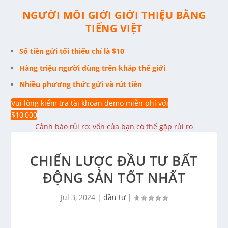
NGƯỜI MÔI GIỚI GIỚI THIỆU BẰNG
TIẾNG VIỆT
Số tiền gửi tối thiểu chỉ là $10
Hàng triệu người dùng trên khắp thế giới
Nhiều phương thức gửi và rút tiền
Vui lòng kiểm tra tài khoản demo miễn phí với
$10,000
Cảnh báo rủi ro: vốn của bạn có thể gặp rủi ro
CHIẾN LƯỢC ĐẦU TƯ BẤT
ĐỘNG SẢN TỐT NHẤT
Jul 3, 2024
|
đầu tư
|