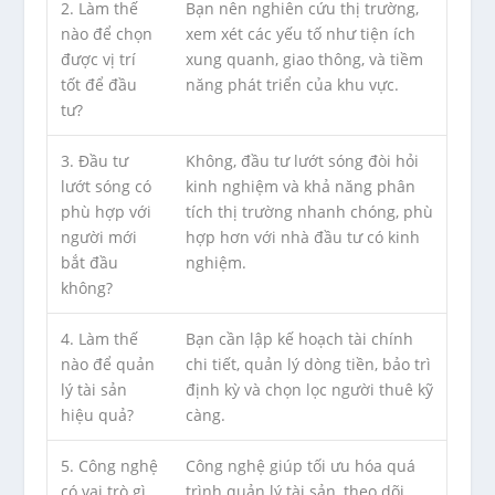
2. Làm thế
Bạn nên nghiên cứu thị trường,
nào để chọn
xem xét các yếu tố như tiện ích
được vị trí
xung quanh, giao thông, và tiềm
tốt để đầu
năng phát triển của khu vực.
tư?
3. Đầu tư
Không, đầu tư lướt sóng đòi hỏi
lướt sóng có
kinh nghiệm và khả năng phân
phù hợp với
tích thị trường nhanh chóng, phù
người mới
hợp hơn với nhà đầu tư có kinh
bắt đầu
nghiệm.
không?
4. Làm thế
Bạn cần lập kế hoạch tài chính
nào để quản
chi tiết, quản lý dòng tiền, bảo trì
lý tài sản
định kỳ và chọn lọc người thuê kỹ
hiệu quả?
càng.
5. Công nghệ
Công nghệ giúp tối ưu hóa quá
có vai trò gì
trình quản lý tài sản, theo dõi