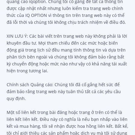
hết thông tin trên trang web này được lấy từ các tài liệu
quảng cáo iqoption. Chúng tôi cố gắng để tất cả thông tin
được cập nhật nhất nhưng luôn kiểm tra trang web chính
thức của IQ OPTION vì thông tin trên trang web này có thể
đã lỗi thời và chúng tôi không chịu trách nhiệm về điều đó.
XIN LƯU Ý: Các bài viết trên trang web này không phải là lời
khuyên đầu tư. Mọi tham chiếu đến các mức hoặc biến
động giá trong lịch sử đều mang tính thông tin và dựa trên
phân tích bên ngoài và chúng tôi không đảm bảo rằng bất
kỳ chuyển động hoặc mức nào như vậy có khả năng tái xuất
hiện trong tương lai.
Chính sách Quảng cáo: Chúng tôi đã cố gắng hết sức để
đảm bảo rằng trang web này tuân thủ tất cả các yêu cầu
quy định.
Một số liên kết trong bài đăng hoặc trang ở trên có thể là
liên kết liên kết. Điều này có nghĩa là nếu bạn nhấp vào liên
kết và mua hàng, tôi sẽ nhận được hoa hồng liên kết. Bất kể,