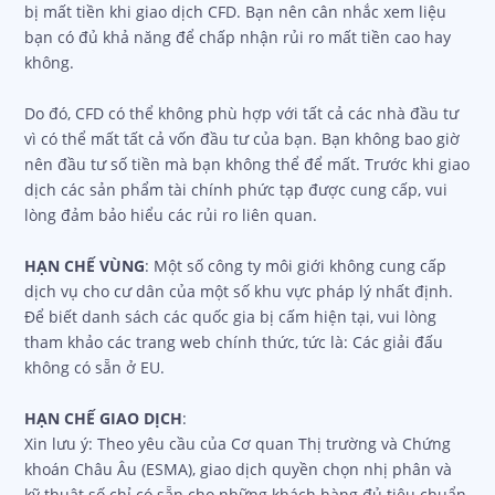
Xin lưu ý rằng khoảng 74-89% tài khoản nhà đầu tư bán lẻ
bị mất tiền khi giao dịch CFD. Bạn nên cân nhắc xem liệu
bạn có đủ khả năng để chấp nhận rủi ro mất tiền cao hay
không.
Do đó, CFD có thể không phù hợp với tất cả các nhà đầu tư
vì có thể mất tất cả vốn đầu tư của bạn. Bạn không bao giờ
nên đầu tư số tiền mà bạn không thể để mất. Trước khi giao
dịch các sản phẩm tài chính phức tạp được cung cấp, vui
lòng đảm bảo hiểu các rủi ro liên quan.
HẠN CHẾ VÙNG
: Một số công ty môi giới không cung cấp
dịch vụ cho cư dân của một số khu vực pháp lý nhất định.
Để biết danh sách các quốc gia bị cấm hiện tại, vui lòng
tham khảo các trang web chính thức, tức là: Các giải đấu
không có sẵn ở EU.
HẠN CHẾ GIAO DỊCH
:
Xin lưu ý: Theo yêu cầu của Cơ quan Thị trường và Chứng
khoán Châu Âu (ESMA), giao dịch quyền chọn nhị phân và