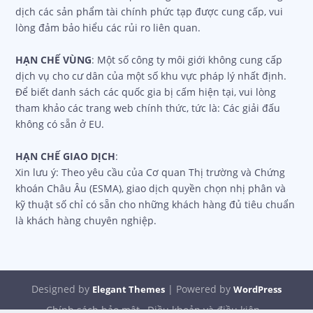
dịch các sản phẩm tài chính phức tạp được cung cấp, vui
lòng đảm bảo hiểu các rủi ro liên quan.
HẠN CHẾ VÙNG
: Một số công ty môi giới không cung cấp
dịch vụ cho cư dân của một số khu vực pháp lý nhất định.
Để biết danh sách các quốc gia bị cấm hiện tại, vui lòng
tham khảo các trang web chính thức, tức là: Các giải đấu
không có sẵn ở EU.
HẠN CHẾ GIAO DỊCH
:
Xin lưu ý: Theo yêu cầu của Cơ quan Thị trường và Chứng
khoán Châu Âu (ESMA), giao dịch quyền chọn nhị phân và
kỹ thuật số chỉ có sẵn cho những khách hàng đủ tiêu chuẩn
là khách hàng chuyên nghiệp.
Designed by
| Powered by
Elegant Themes
WordPress
Chính sách bảo mật
Điều khoản và điều kiện