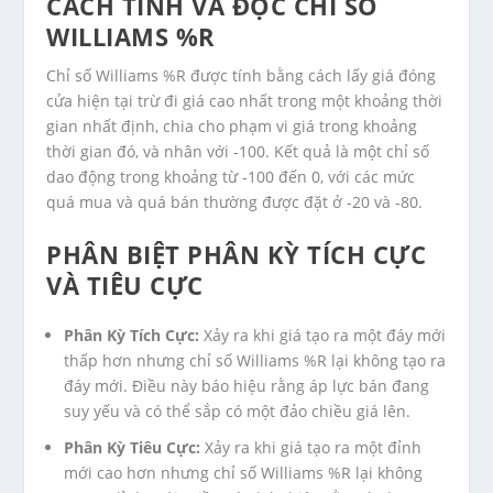
CÁCH TÍNH VÀ ĐỌC CHỈ SỐ
WILLIAMS %R
Chỉ số Williams %R được tính bằng cách lấy giá đóng
cửa hiện tại trừ đi giá cao nhất trong một khoảng thời
gian nhất định, chia cho phạm vi giá trong khoảng
thời gian đó, và nhân với -100. Kết quả là một chỉ số
dao động trong khoảng từ -100 đến 0, với các mức
quá mua và quá bán thường được đặt ở -20 và -80.
PHÂN BIỆT PHÂN KỲ TÍCH CỰC
VÀ TIÊU CỰC
Phân Kỳ Tích Cực:
Xảy ra khi giá tạo ra một đáy mới
thấp hơn nhưng chỉ số Williams %R lại không tạo ra
đáy mới. Điều này báo hiệu rằng áp lực bán đang
suy yếu và có thể sắp có một đảo chiều giá lên.
Phân Kỳ Tiêu Cực:
Xảy ra khi giá tạo ra một đỉnh
mới cao hơn nhưng chỉ số Williams %R lại không