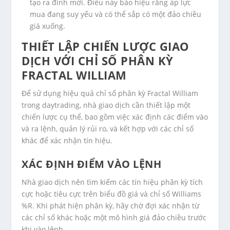
tạo ra đỉnh mới. Điều này báo hiệu rằng áp lực
mua đang suy yếu và có thể sắp có một đảo chiều
giá xuống.
THIẾT LẬP CHIẾN LƯỢC GIAO
DỊCH VỚI CHỈ SỐ PHÂN KỲ
FRACTAL WILLIAM
Để sử dụng hiệu quả chỉ số phân kỳ Fractal William
trong daytrading, nhà giao dịch cần thiết lập một
chiến lược cụ thể, bao gồm việc xác định các điểm vào
và ra lệnh, quản lý rủi ro, và kết hợp với các chỉ số
khác để xác nhận tín hiệu.
XÁC ĐỊNH ĐIỂM VÀO LỆNH
Nhà giao dịch nên tìm kiếm các tín hiệu phân kỳ tích
cực hoặc tiêu cực trên biểu đồ giá và chỉ số Williams
%R. Khi phát hiện phân kỳ, hãy chờ đợi xác nhận từ
các chỉ số khác hoặc một mô hình giá đảo chiều trước
khi vào lệnh.