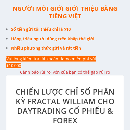
NGƯỜI MÔI GIỚI GIỚI THIỆU BẰNG
TIẾNG VIỆT
Số tiền gửi tối thiểu chỉ là $10
Hàng triệu người dùng trên khắp thế giới
Nhiều phương thức gửi và rút tiền
Vui lòng kiểm tra tài khoản demo miễn phí với
$10,000
Cảnh báo rủi ro: vốn của bạn có thể gặp rủi ro
CHIẾN LƯỢC CHỈ SỐ PHÂN
KỲ FRACTAL WILLIAM CHO
DAYTRADING CỔ PHIẾU &
FOREX