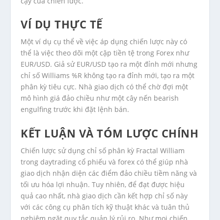
cậy của chiến lược.
VÍ DỤ THỰC TẾ
Một ví dụ cụ thể về việc áp dụng chiến lược này có
thể là việc theo dõi một cặp tiền tệ trong Forex như
EUR/USD. Giả sử EUR/USD tạo ra một đỉnh mới nhưng
chỉ số Williams %R không tạo ra đỉnh mới, tạo ra một
phân kỳ tiêu cực. Nhà giao dịch có thể chờ đợi một
mô hình giá đảo chiều như một cây nến bearish
engulfing trước khi đặt lệnh bán.
KẾT LUẬN VÀ TÓM LƯỢC CHÍNH
Chiến lược sử dụng chỉ số phân kỳ Fractal William
trong daytrading cổ phiếu và forex có thể giúp nhà
giao dịch nhận diện các điểm đảo chiều tiềm năng và
tối ưu hóa lợi nhuận. Tuy nhiên, để đạt được hiệu
quả cao nhất, nhà giao dịch cần kết hợp chỉ số này
với các công cụ phân tích kỹ thuật khác và tuân thủ
nghiêm ngặt quy tắc quản lý rủi ro. Như mọi chiến