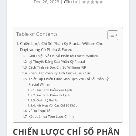
Dec 26, 2023
|
đầu tư
|
Table of Contents
Chiến Lược Chỉ Số Phân Kỳ Fractal William Cho
Daytrading Cổ Phiếu & Forex
Giới Thiệu về Chỉ Số Phân Kỳ Fractal William
Lý Thuyết Đằng Sau Phân Kỳ Fractal
Cách Tính và Đọc Chỉ Số Williams %R
Phân Biệt Phân Kỳ Tích Cực và Tiêu Cực
Thiết Lập Chiến Lược Giao Dịch Với Chỉ Số Phân Kỳ
Fractal William
Xác Định Điểm Vào Lệnh
Xác Định Điểm Ra Lệnh
Quản Lý Rủi Ro
Kết Hợp Với Các Chỉ Số Khác
Ví Dụ Thực Tế
Kết Luận và Tóm Lược Chính
CHIẾN LƯỢC CHỈ SỐ PHÂN