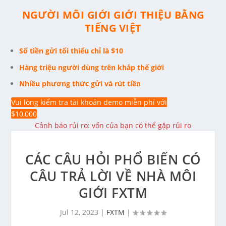
NGƯỜI MÔI GIỚI GIỚI THIỆU BẰNG
TIẾNG VIỆT
Số tiền gửi tối thiểu chỉ là $10
Hàng triệu người dùng trên khắp thế giới
Nhiều phương thức gửi và rút tiền
Vui lòng kiểm tra tài khoản demo miễn phí với
$10,000
Cảnh báo rủi ro: vốn của bạn có thể gặp rủi ro
CÁC CÂU HỎI PHỔ BIẾN CÓ
CÂU TRẢ LỜI VỀ NHÀ MÔI
GIỚI FXTM
Jul 12, 2023
|
FXTM
|